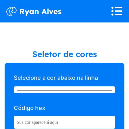
Seletor de cores
Selecione a cor abaixo na linha
Código hex